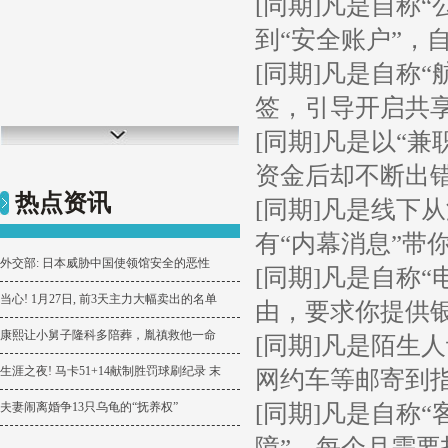
[同期]凡是自称
到“安全账户”，
[同期]凡是自称
签，引导开启共
[同期]凡是以“
资金后却不断出错
热点资讯
[同期]凡是线下从
有“内幕消息”带
外交部: 日本威胁中国使领馆安全的恶性
[同期]凡是自称
当心! 1月27日, 前3天主力大幅卖出的名单
由，要求你提供
康熙让小舅子隆科多陪葬，胤禛救他一命
[同期]凡是陌生
生涯之夜! 马卡51+14献制胜罚球刷纪录 末
网约车等邮寄到
夫妻闹离婚争13只乌龟的“抚养权”
[同期]凡是自称“
障”，每个月需